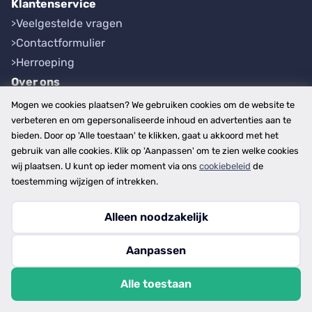
Klantenservice
Veelgestelde vragen
Contactformulier
Herroeping
Over ons
Bedrijfsgegevens
Mogen we cookies plaatsen? We gebruiken cookies om de website te
Werkwijze
verbeteren en om gepersonaliseerde inhoud en advertenties aan te
bieden. Door op 'Alle toestaan' te klikken, gaat u akkoord met het
Overzichten
gebruik van alle cookies. Klik op 'Aanpassen' om te zien welke cookies
Plaatsen
wij plaatsen. U kunt op ieder moment via ons
cookiebeleid
de
Provincies
toestemming wijzigen of intrekken.
Alleen noodzakelijk
Copyright © 2026
Aanpassen
disclaimer
privacy- en cookiebeleid
Alle toestaan
algemene voorwaarden