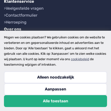
Klantenservice
Veelgestelde vragen
Contactformulier
Herroeping
Over ons
Bedrijfsgegevens
Mogen we cookies plaatsen? We gebruiken cookies om de website te
Werkwijze
verbeteren en om gepersonaliseerde inhoud en advertenties aan te
bieden. Door op 'Alle toestaan' te klikken, gaat u akkoord met het
Overzichten
gebruik van alle cookies. Klik op 'Aanpassen' om te zien welke cookies
Plaatsen
wij plaatsen. U kunt op ieder moment via ons
cookiebeleid
de
Provincies
toestemming wijzigen of intrekken.
Alleen noodzakelijk
Copyright © 2026
Aanpassen
disclaimer
privacy- en cookiebeleid
Alle toestaan
algemene voorwaarden