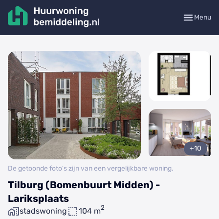
Menu
+10
De getoonde foto's zijn van een vergelijkbare woning.
Tilburg (Bomenbuurt Midden) -
Lariksplaats
2
stadswoning
104 m