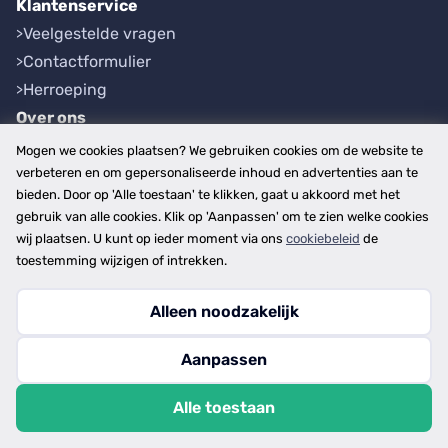
Klantenservice
Veelgestelde vragen
Contactformulier
Herroeping
Over ons
Bedrijfsgegevens
Mogen we cookies plaatsen? We gebruiken cookies om de website te
Werkwijze
verbeteren en om gepersonaliseerde inhoud en advertenties aan te
bieden. Door op 'Alle toestaan' te klikken, gaat u akkoord met het
Overzichten
gebruik van alle cookies. Klik op 'Aanpassen' om te zien welke cookies
Plaatsen
wij plaatsen. U kunt op ieder moment via ons
cookiebeleid
de
Provincies
toestemming wijzigen of intrekken.
Alleen noodzakelijk
Copyright © 2026
Aanpassen
disclaimer
privacy- en cookiebeleid
Alle toestaan
algemene voorwaarden