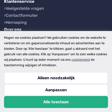
Klantenservice
Veelgestelde vragen
Contactformulier
Herroeping
Over ons
Bedrijfsgegevens
Mogen we cookies plaatsen? We gebruiken cookies om de website te
Werkwijze
verbeteren en om gepersonaliseerde inhoud en advertenties aan te
bieden. Door op 'Alle toestaan' te klikken, gaat u akkoord met het
Overzichten
gebruik van alle cookies. Klik op 'Aanpassen' om te zien welke cookies
Plaatsen
wij plaatsen. U kunt op ieder moment via ons
cookiebeleid
de
Provincies
toestemming wijzigen of intrekken.
Alleen noodzakelijk
Copyright © 2026
Aanpassen
disclaimer
privacy- en cookiebeleid
Alle toestaan
algemene voorwaarden