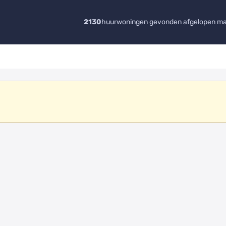
2130
huurwoningen gevonden afgelopen m