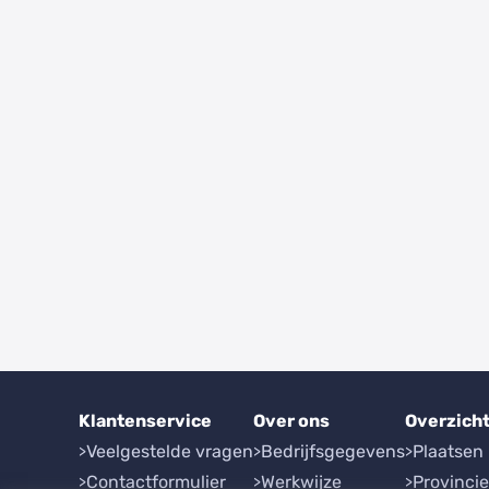
Klantenservice
Over ons
Overzich
Veelgestelde vragen
Bedrijfsgegevens
Plaatsen
Contactformulier
Werkwijze
Provinci