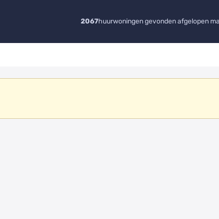
2067
huurwoningen gevonden afgelopen m