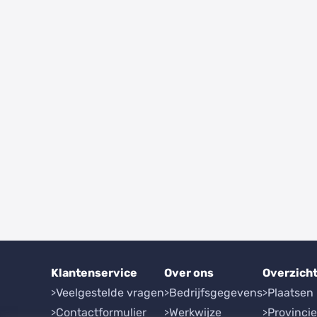
Klantenservice
Over ons
Overzich
Veelgestelde vragen
Bedrijfsgegevens
Plaatsen
Contactformulier
Werkwijze
Provinci