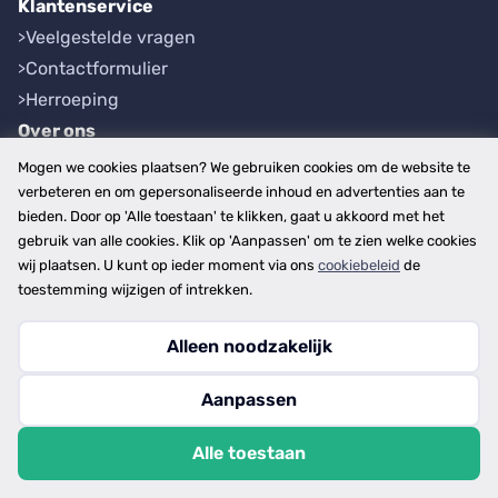
Klantenservice
Veelgestelde vragen
Contactformulier
Herroeping
Over ons
Bedrijfsgegevens
Mogen we cookies plaatsen? We gebruiken cookies om de website te
Werkwijze
verbeteren en om gepersonaliseerde inhoud en advertenties aan te
bieden. Door op 'Alle toestaan' te klikken, gaat u akkoord met het
Overzichten
gebruik van alle cookies. Klik op 'Aanpassen' om te zien welke cookies
Plaatsen
wij plaatsen. U kunt op ieder moment via ons
cookiebeleid
de
Provincies
toestemming wijzigen of intrekken.
Alleen noodzakelijk
Copyright © 2026
Aanpassen
disclaimer
privacy- en cookiebeleid
Alle toestaan
algemene voorwaarden