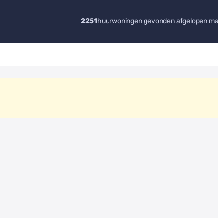
2251
huurwoningen gevonden afgelopen m