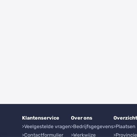
Klantenservice
Over ons
Overzich
Veelgestelde vragen
Bedrijfsgegevens
Plaatsen
Contactformulier
Werkwijze
Provinci