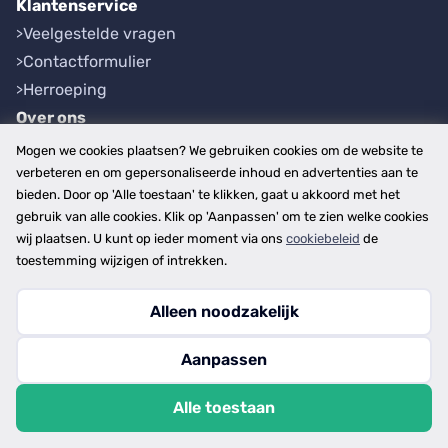
Klantenservice
Veelgestelde vragen
Contactformulier
Herroeping
Over ons
Bedrijfsgegevens
Mogen we cookies plaatsen? We gebruiken cookies om de website te
Werkwijze
verbeteren en om gepersonaliseerde inhoud en advertenties aan te
bieden. Door op 'Alle toestaan' te klikken, gaat u akkoord met het
Overzichten
gebruik van alle cookies. Klik op 'Aanpassen' om te zien welke cookies
Plaatsen
wij plaatsen. U kunt op ieder moment via ons
cookiebeleid
de
Provincies
toestemming wijzigen of intrekken.
Alleen noodzakelijk
Copyright © 2026
Aanpassen
disclaimer
privacy- en cookiebeleid
Alle toestaan
algemene voorwaarden