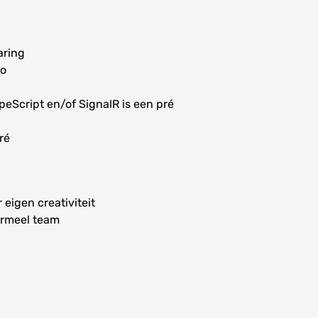
aring
io
peScript en/of SignalR is een pré
ré
igen creativiteit
ormeel team